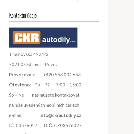
h
l
Kontaktní údaje
e
d
á
v
á
n
Trocnovská 492/23
í
702 00 Ostrava – Přívoz
Provozovna:
+420 553 034 653
Otevřeno:
Po – Pá 7:00 – 15:00
So – Ne nás můžete kontaktovat
na níže uvedených mobilních číslech
e-mail:
info@ckrautodily.cz
IČ: 03576027 DIČ: CZ03576027