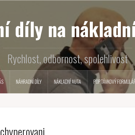
í díly na nákladní
Rychlost, odbornost, spolehlivost
ÁS
NÁHRADNÍ DÍLY
NÁKLADNÍ AUTA
POPTÁVKOVÝ FORMULÁ
chyperovani