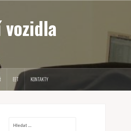
 vozidla
Ř
EET
KONTAKTY
V
y