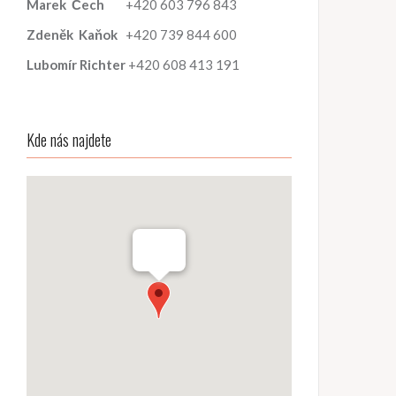
Marek
Čech
+420 603 796 843
Zdeněk
Kaňok
+420 739 844 600
Lubomír
Richter
+420 608 413 191
Kde nás najdete