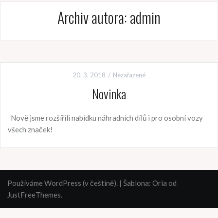
Archiv autora:
admin
20. 3. 2018
Nezařazené
Novinka
Nově jsme rozšířili nabídku náhradních dílů i pro osobní vozy
všech značek!
Používáme WordPress (v češtině).
|
Šablona:
Oria
od
JustFreeThemes.