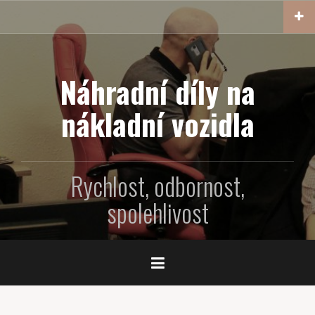
P
ř
e
j
í
Náhradní díly na
t
nákladní vozidla
k
o
b
s
Rychlost, odbornost,
a
h
spolehlivost
u
w
e
b
u