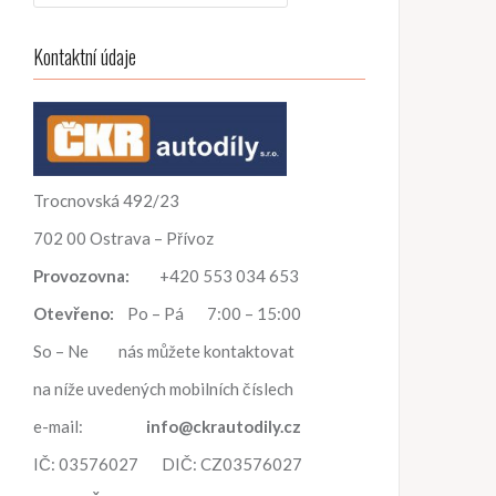
h
l
Kontaktní údaje
e
d
á
v
á
n
Trocnovská 492/23
í
702 00 Ostrava – Přívoz
Provozovna:
+420 553 034 653
Otevřeno:
Po – Pá 7:00 – 15:00
So – Ne nás můžete kontaktovat
na níže uvedených mobilních číslech
e-mail:
info@ckrautodily.cz
IČ: 03576027 DIČ: CZ03576027