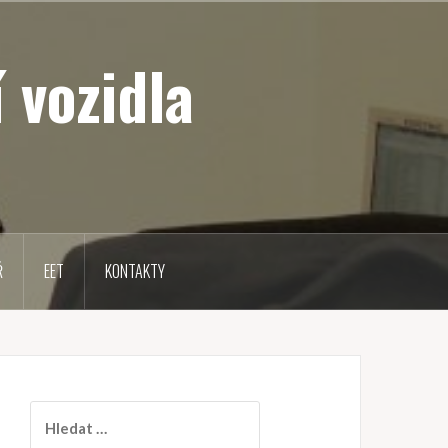
 vozidla
Ř
EET
KONTAKTY
V
y