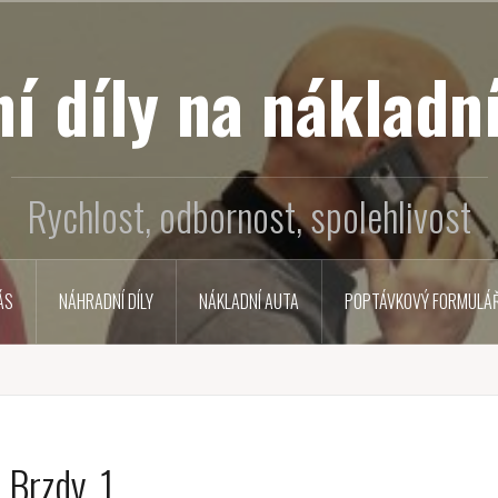
í díly na nákladní
Rychlost, odbornost, spolehlivost
ÁS
NÁHRADNÍ DÍLY
NÁKLADNÍ AUTA
POPTÁVKOVÝ FORMULÁ
Brzdy_1