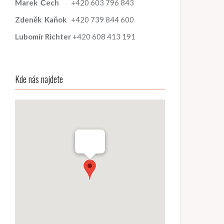
Marek
Čech
+420 603 796 843
Zdeněk
Kaňok
+420 739 844 600
Lubomír
Richter
+420 608 413 191
Kde nás najdete