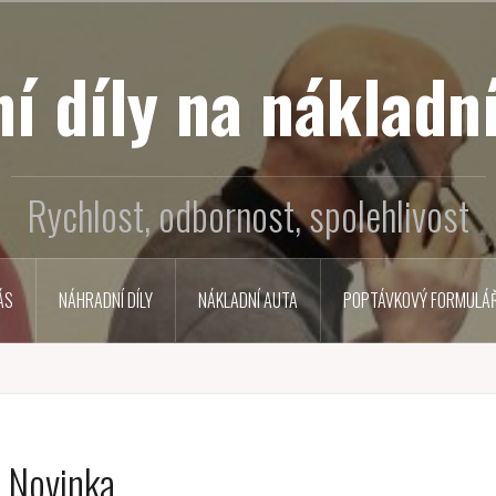
í díly na nákladní
Rychlost, odbornost, spolehlivost
ÁS
NÁHRADNÍ DÍLY
NÁKLADNÍ AUTA
POPTÁVKOVÝ FORMULÁ
Novinka