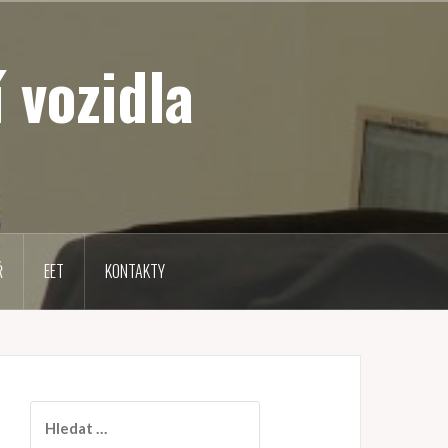
 vozidla
Ř
EET
KONTAKTY
V
y