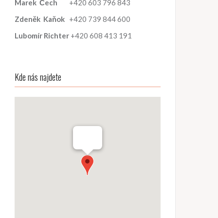
Marek
Čech
+420 603 796 843
Zdeněk
Kaňok
+420 739 844 600
Lubomír
Richter
+420 608 413 191
Kde nás najdete