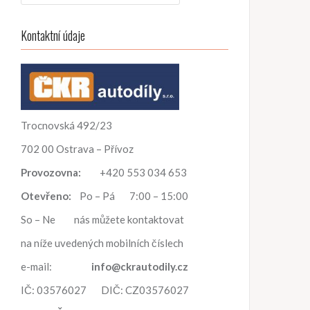
h
l
Kontaktní údaje
e
d
á
v
á
n
Trocnovská 492/23
í
702 00 Ostrava – Přívoz
Provozovna:
+420 553 034 653
Otevřeno:
Po – Pá 7:00 – 15:00
So – Ne nás můžete kontaktovat
na níže uvedených mobilních číslech
e-mail:
info@ckrautodily.cz
IČ: 03576027 DIČ: CZ03576027