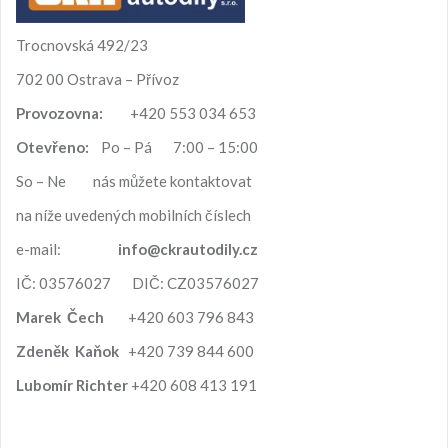
á
n
Trocnovská 492/23
í
702 00 Ostrava – Přívoz
Provozovna:
+420 553 034 653
Otevřeno:
Po – Pá 7:00 – 15:00
So – Ne nás můžete kontaktovat
na níže uvedených mobilních číslech
e-mail:
info@ckrautodily.cz
IČ: 03576027 DIČ: CZ03576027
Marek
Čech
+420 603 796 843
Zdeněk
Kaňok
+420 739 844 600
Lubomír
Richter
+420 608 413 191