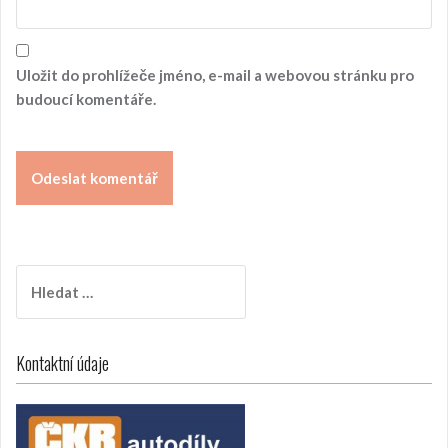
k
Uložit do prohlížeče jméno, e-mail a webovou stránku pro
budoucí komentáře.
V
y
h
l
Kontaktní údaje
e
d
á
v