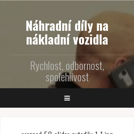
P
ř
e
Náhradní díly na
j
í
nákladní vozidla
t
k
o
Rychlost, odbornost,
b
s
spolehlivost
a
h
u
w
e
b
u