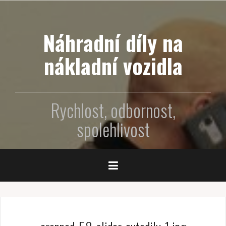
P
ř
e
Náhradní díly na
j
í
nákladní vozidla
t
k
o
Rychlost, odbornost,
b
s
spolehlivost
a
h
u
w
e
b
u