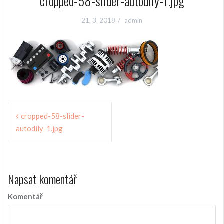
cropped-58-slider-autodily-1.jpg
21. 3. 2018
admin
N
cropped-58-slider-
autodily-1.jpg
a
v
i
Napsat komentář
g
a
Komentář
c