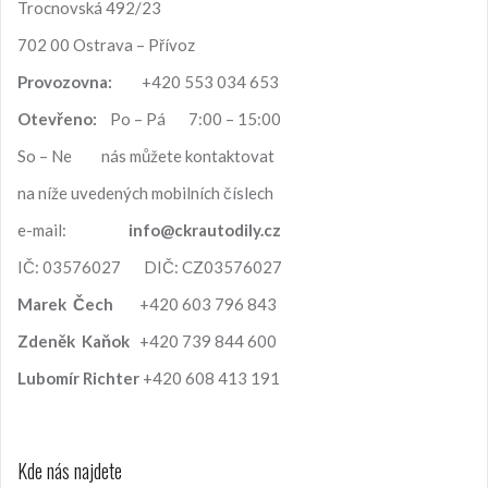
n
Trocnovská 492/23
í
702 00 Ostrava – Přívoz
Provozovna:
+420 553 034 653
Otevřeno:
Po – Pá 7:00 – 15:00
So – Ne nás můžete kontaktovat
na níže uvedených mobilních číslech
e-mail:
info@ckrautodily.cz
IČ: 03576027 DIČ: CZ03576027
Marek
Čech
+420 603 796 843
Zdeněk
Kaňok
+420 739 844 600
Lubomír
Richter
+420 608 413 191
Kde nás najdete