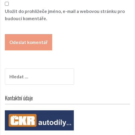
Uložit do prohlížeče jméno, e-mail a webovou stránku pro
budoucí komentáře.
V
y
h
l
Kontaktní údaje
e
d
á
v
á