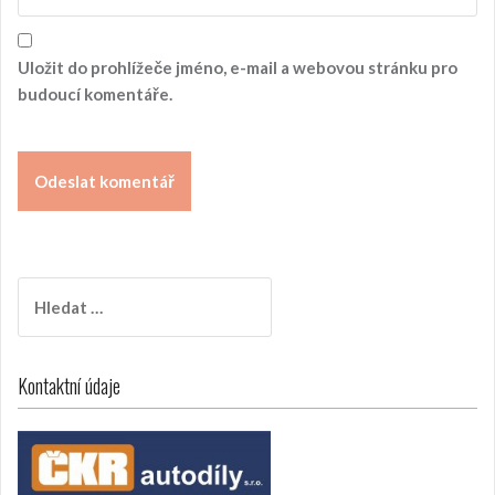
Uložit do prohlížeče jméno, e-mail a webovou stránku pro
budoucí komentáře.
V
y
h
l
Kontaktní údaje
e
d
á
v