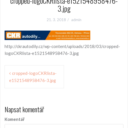
cropped-logoCKRlista-e1521548958476-
3.jpg
21. 3. 2018
admin
http://ckrautodily.cz/wp-content/uploads/2018/03/cropped-
logoCKRlista-e1521548958476-3.jpg
N
cropped-logoCKRlista-
e1521548958476-3.jpg
a
v
i
Napsat komentář
g
a
Komentář