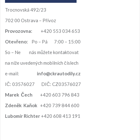
á
n
Trocnovská 492/23
í
702 00 Ostrava – Přívoz
Provozovna:
+420 553 034 653
Otevřeno:
Po – Pá 7:00 – 15:00
So – Ne nás můžete kontaktovat
na níže uvedených mobilních číslech
e-mail:
info@ckrautodily.cz
IČ: 03576027 DIČ: CZ03576027
Marek
Čech
+420 603 796 843
Zdeněk
Kaňok
+420 739 844 600
Lubomír
Richter
+420 608 413 191