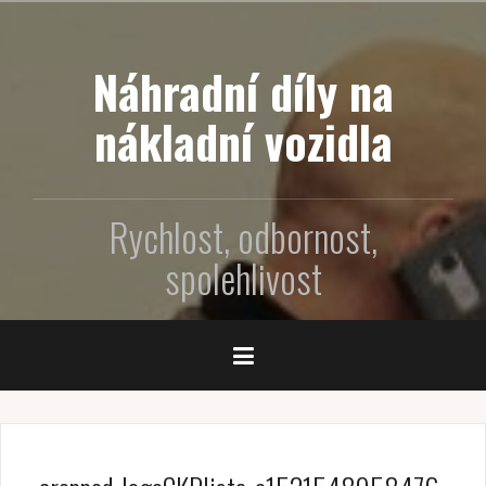
P
ř
e
Náhradní díly na
j
í
nákladní vozidla
t
k
o
Rychlost, odbornost,
b
s
spolehlivost
a
h
u
w
e
b
u