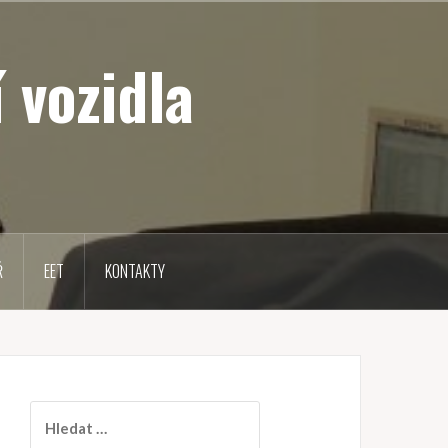
 vozidla
Ř
EET
KONTAKTY
V
y