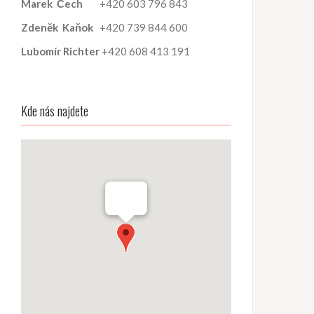
Marek
Čech
+420 603 796 843
Zdeněk
Kaňok
+420 739 844 600
Lubomír
Richter
+420 608 413 191
Kde nás najdete