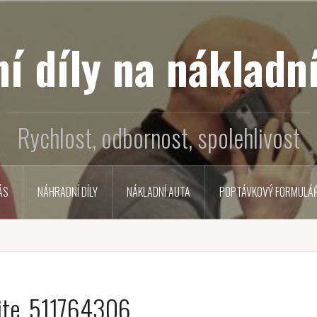
í díly na nákladní
Rychlost, odbornost, spolehlivost
ÁS
NÁHRADNÍ DÍLY
NÁKLADNÍ AUTA
POPTÁVKOVÝ FORMULÁ
lite_511764306