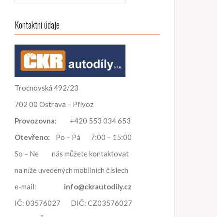
h
l
Kontaktní údaje
e
d
á
v
á
n
Trocnovská 492/23
í
702 00 Ostrava – Přívoz
Provozovna:
+420 553 034 653
Otevřeno:
Po – Pá 7:00 – 15:00
So – Ne nás můžete kontaktovat
na níže uvedených mobilních číslech
e-mail:
info@ckrautodily.cz
IČ: 03576027 DIČ: CZ03576027