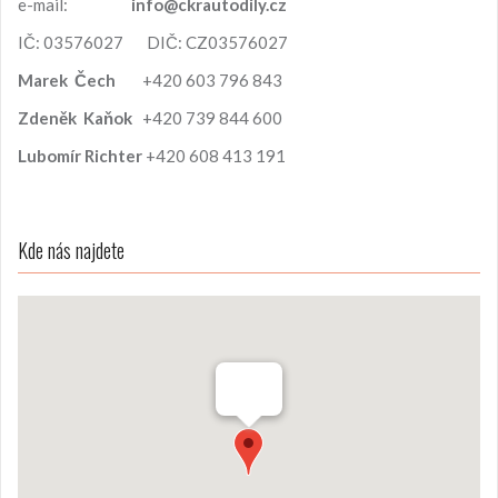
e-mail:
info@ckrautodily.cz
IČ: 03576027 DIČ: CZ03576027
Marek
Čech
+420 603 796 843
Zdeněk
Kaňok
+420 739 844 600
Lubomír
Richter
+420 608 413 191
Kde nás najdete