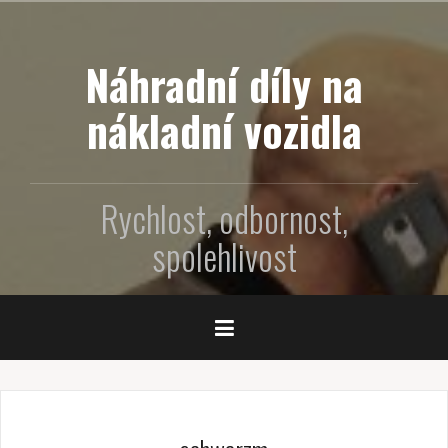
P
ř
e
Náhradní díly na
j
í
nákladní vozidla
t
k
o
Rychlost, odbornost,
b
s
spolehlivost
a
h
u
w
e
b
u