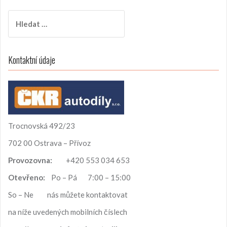
V
y
h
l
Kontaktní údaje
e
d
á
v
á
n
Trocnovská 492/23
í
702 00 Ostrava – Přívoz
Provozovna:
+420 553 034 653
Otevřeno:
Po – Pá 7:00 – 15:00
So – Ne nás můžete kontaktovat
na níže uvedených mobilních číslech