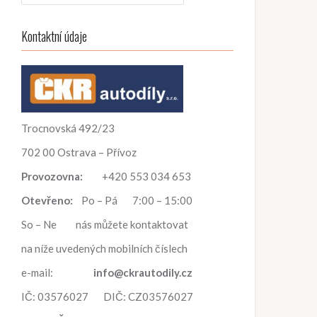
h
l
Kontaktní údaje
e
d
á
v
á
n
Trocnovská 492/23
í
702 00 Ostrava – Přívoz
Provozovna:
+420 553 034 653
Otevřeno:
Po – Pá 7:00 – 15:00
So – Ne nás můžete kontaktovat
na níže uvedených mobilních číslech
e-mail:
info@ckrautodily.cz
IČ: 03576027 DIČ: CZ03576027