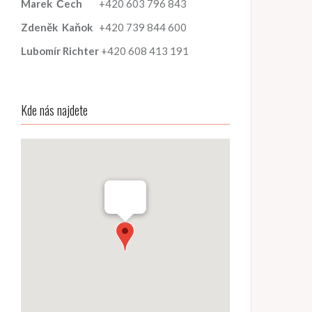
Marek
Čech
+420 603 796 843
Zdeněk
Kaňok
+420 739 844 600
Lubomír
Richter
+420 608 413 191
Kde nás najdete