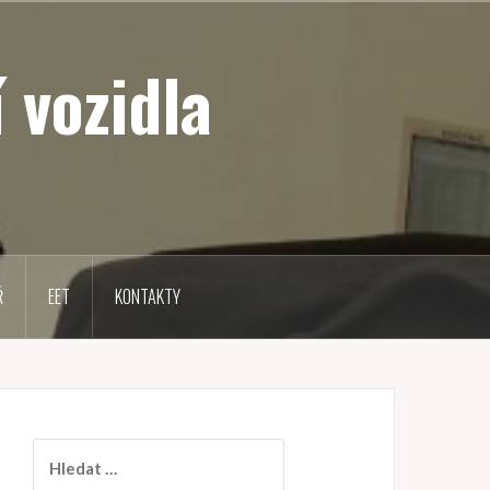
 vozidla
Ř
EET
KONTAKTY
V
y