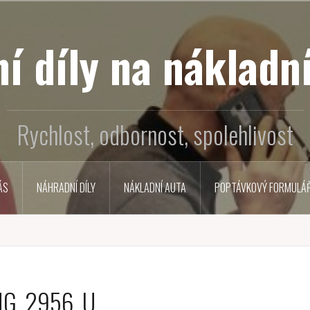
í díly na nákladní
Rychlost, odbornost, spolehlivost
ÁS
NÁHRADNÍ DÍLY
NÁKLADNÍ AUTA
POPTÁVKOVÝ FORMULÁ
MG_2956_U