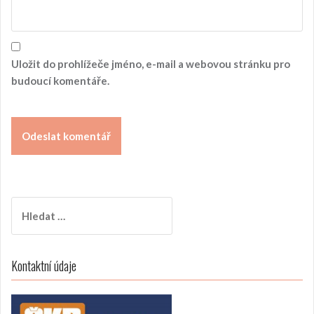
Uložit do prohlížeče jméno, e-mail a webovou stránku pro
budoucí komentáře.
V
y
h
l
Kontaktní údaje
e
d
á