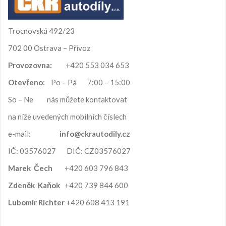
v
á
n
Trocnovská 492/23
í
702 00 Ostrava – Přívoz
Provozovna:
+420 553 034 653
Otevřeno:
Po – Pá 7:00 – 15:00
So – Ne nás můžete kontaktovat
na níže uvedených mobilních číslech
e-mail:
info@ckrautodily.cz
IČ: 03576027 DIČ: CZ03576027
Marek
Čech
+420 603 796 843
Zdeněk
Kaňok
+420 739 844 600
Lubomír
Richter
+420 608 413 191