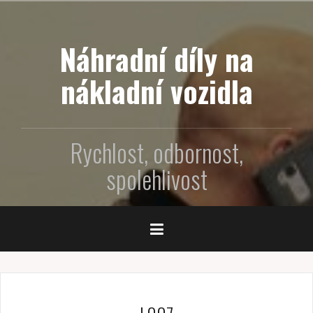
P
ř
e
Náhradní díly na
j
í
nákladní vozidla
t
k
o
Rychlost, odbornost,
b
s
spolehlivost
a
h
u
w
e
b
u