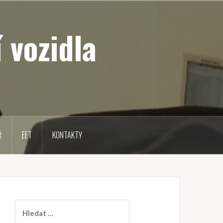
 vozidla
Ř
EET
KONTAKTY
V
y