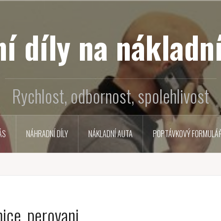
í díly na nákladní
Rychlost, odbornost, spolehlivost
ÁS
NÁHRADNÍ DÍLY
NÁKLADNÍ AUTA
POPTÁVKOVÝ FORMULÁ
mice_perovani