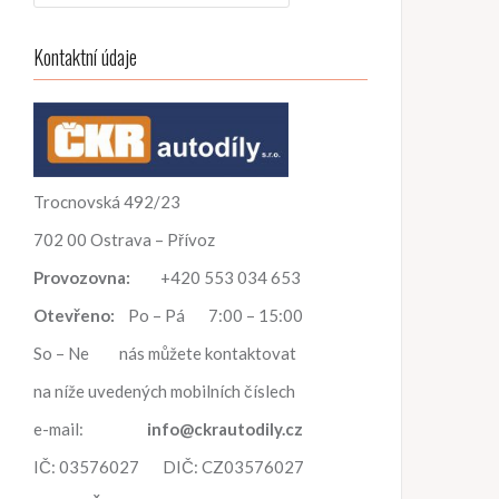
h
l
Kontaktní údaje
e
d
á
v
á
n
Trocnovská 492/23
í
702 00 Ostrava – Přívoz
Provozovna:
+420 553 034 653
Otevřeno:
Po – Pá 7:00 – 15:00
So – Ne nás můžete kontaktovat
na níže uvedených mobilních číslech
e-mail:
info@ckrautodily.cz
IČ: 03576027 DIČ: CZ03576027