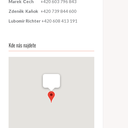
Marek
Čech
+420 603 796 843
Zdeněk
Kaňok
+420 739 844 600
Lubomír
Richter
+420 608 413 191
Kde nás najdete